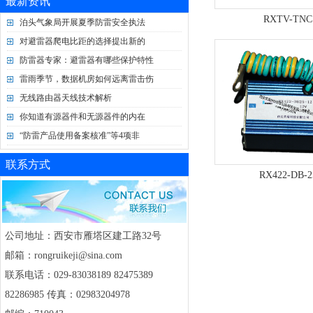
最新资讯
RXTV-TNC
泊头气象局开展夏季防雷安全执法
对避雷器爬电比距的选择提出新的
防雷器专家：避雷器有哪些保护特性
雷雨季节，数据机房如何远离雷击伤
无线路由器天线技术解析
你知道有源器件和无源器件的内在
“防雷产品使用备案核准”等4项非
联系方式
RX422-DB-2
公司地址：西安市雁塔区建工路32号
邮箱：rongruikeji@sina.com
联系电话：029-83038189 82475389
82286985 传真：02983204978