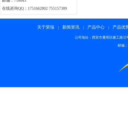
邮编：710043
在线咨询QQ：1751662802 755157389
关于荣瑞
新闻资讯
产品中心
产品优
|
|
|
公司地址：西安市雁塔区建工路32号 邮箱：rong
邮编：7