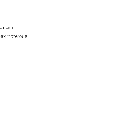
TL-RJ11
X-JPGDV-001B