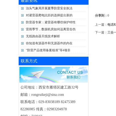
最新资讯
泊头气象局开展夏季防雷安全执法
对避雷器爬电比距的选择提出新的
分享到：
0
防雷器专家：避雷器有哪些保护特性
上一篇：
电话RX
雷雨季节，数据机房如何远离雷击伤
下一篇：
三合一R
无线路由器天线技术解析
你知道有源器件和无源器件的内在
“防雷产品使用备案核准”等4项非
联系方式
公司地址：西安市雁塔区建工路32号
邮箱：rongruikeji@sina.com
联系电话：029-83038189 82475389
82286985 传真：02983204978