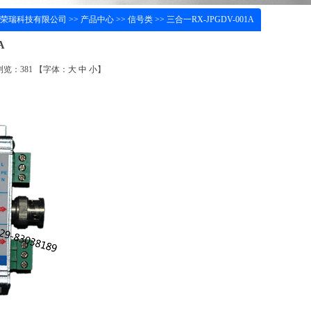
荣瑞科技有限公司
>>
产品中心
>>
信号类
>> 三合一RX-JPGDV-001A
A
 浏览：
381
【字体：
大
中
小
】