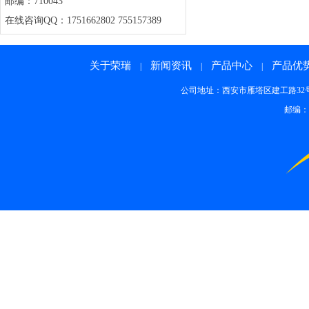
邮编：710043
在线咨询QQ：1751662802 755157389
关于荣瑞
新闻资讯
产品中心
产品优
|
|
|
公司地址：西安市雁塔区建工路32号 邮箱：rong
邮编：7