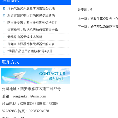
最新资讯
泊头气象局开展夏季防雷安全执法
分享到：
0
对避雷器爬电比距的选择提出新的
上一篇：
艾默生IDC数据中
防雷器专家：避雷器有哪些保护特性
下一篇：
通信基站系统防雷
雷雨季节，数据机房如何远离雷击伤
无线路由器天线技术解析
你知道有源器件和无源器件的内在
“防雷产品使用备案核准”等4项非
联系方式
公司地址：西安市雁塔区建工路32号
邮箱：rongruikeji@sina.com
联系电话：029-83038189 82475389
82286985 传真：02983204978