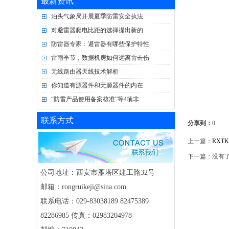
最新资讯
泊头气象局开展夏季防雷安全执法
对避雷器爬电比距的选择提出新的
防雷器专家：避雷器有哪些保护特性
雷雨季节，数据机房如何远离雷击伤
无线路由器天线技术解析
你知道有源器件和无源器件的内在
“防雷产品使用备案核准”等4项非
联系方式
分享到：
0
上一篇：
RXTK
下一篇：没有
公司地址：西安市雁塔区建工路32号
邮箱：rongruikeji@sina.com
联系电话：029-83038189 82475389
82286985 传真：02983204978