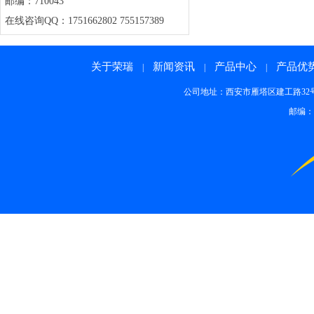
邮编：710043
在线咨询QQ：1751662802 755157389
关于荣瑞
新闻资讯
产品中心
产品优
|
|
|
公司地址：西安市雁塔区建工路32号 邮箱：rong
邮编：7