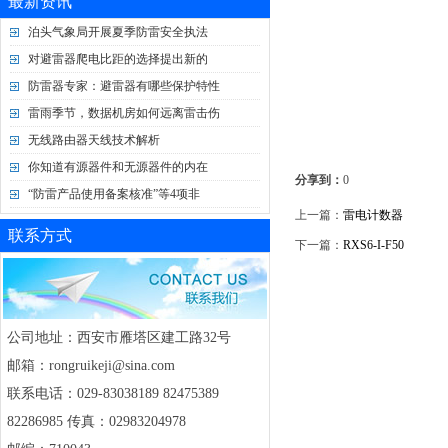
最新资讯
泊头气象局开展夏季防雷安全执法
对避雷器爬电比距的选择提出新的
防雷器专家：避雷器有哪些保护特性
雷雨季节，数据机房如何远离雷击伤
无线路由器天线技术解析
你知道有源器件和无源器件的内在
分享到：
0
“防雷产品使用备案核准”等4项非
上一篇：
雷电计数器
联系方式
下一篇：
RXS6-I-F50
公司地址：西安市雁塔区建工路32号
邮箱：rongruikeji@sina.com
联系电话：029-83038189 82475389
82286985 传真：02983204978